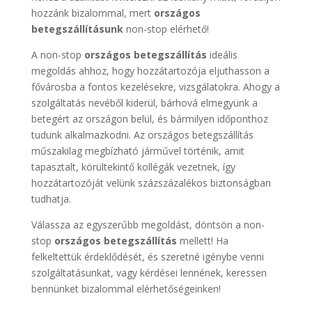
hozzánk bizalommal, mert
országos
betegszállításunk
non-stop elérhető!
A non-stop
országos betegszállítás
ideális
megoldás ahhoz, hogy hozzátartozója eljuthasson a
fővárosba a fontos kezelésekre, vizsgálatokra. Ahogy a
szolgáltatás nevéből kiderül, bárhová elmegyünk a
betegért az országon belül, és bármilyen időponthoz
tudunk alkalmazkodni. Az országos betegszállítás
műszakilag megbízható járművel történik, amit
tapasztalt, körültekintő kollégák vezetnek, így
hozzátartozóját velünk százszázalékos biztonságban
tudhatja.
Válassza az egyszerűbb megoldást, döntsön a non-
stop
országos betegszállítás
mellett! Ha
felkeltettük érdeklődését, és szeretné igénybe venni
szolgáltatásunkat, vagy kérdései lennének, keressen
bennünket bizalommal elérhetőségeinken!