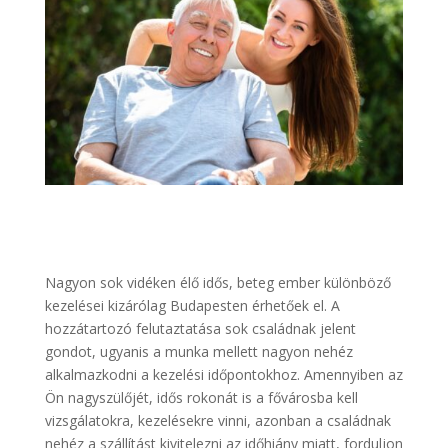
Nagyon sok vidéken élő idős, beteg ember különböző
kezelései kizárólag Budapesten érhetőek el. A
hozzátartozó felutaztatása sok családnak jelent
gondot, ugyanis a munka mellett nagyon nehéz
alkalmazkodni a kezelési időpontokhoz. Amennyiben az
Ön nagyszülőjét, idős rokonát is a fővárosba kell
vizsgálatokra, kezelésekre vinni, azonban a családnak
nehéz a szállítást kivitelezni az időhiány miatt, forduljon