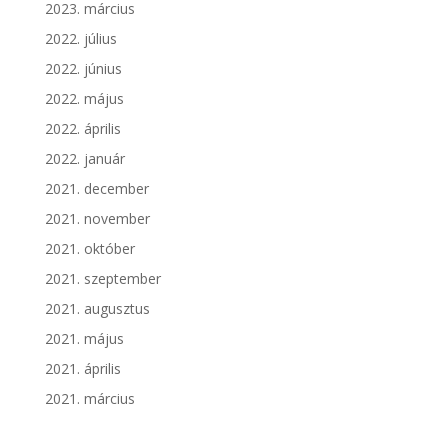
2023. március
2022. július
2022. június
2022. május
2022. április
2022. január
2021. december
2021. november
2021. október
2021. szeptember
2021. augusztus
2021. május
2021. április
2021. március