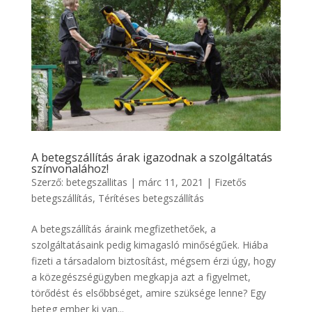
A betegszállítás árak igazodnak a szolgáltatás
színvonalához!
Szerző:
betegszallitas
|
márc 11, 2021
|
Fizetős
betegszállítás
,
Térítéses betegszállítás
A betegszállítás áraink megfizethetőek, a
szolgáltatásaink pedig kimagasló minőségűek. Hiába
fizeti a társadalom biztosítást, mégsem érzi úgy, hogy
a közegészségügyben megkapja azt a figyelmet,
törődést és elsőbbséget, amire szüksége lenne? Egy
beteg ember ki van...