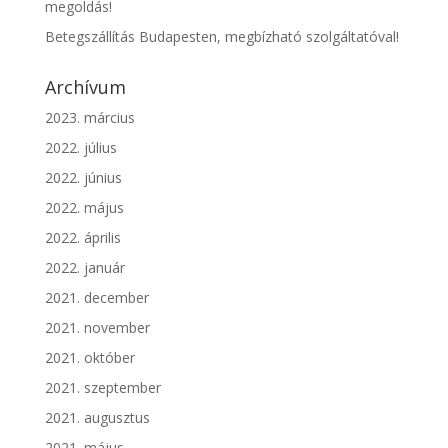
megoldás!
Betegszállítás Budapesten, megbízható szolgáltatóval!
Archívum
2023. március
2022. július
2022. június
2022. május
2022. április
2022. január
2021. december
2021. november
2021. október
2021. szeptember
2021. augusztus
2021. május