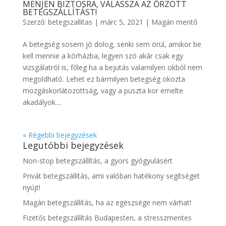
MENJEN BIZTOSRA, VÁLASSZA AZ ŐRZÖTT
BETEGSZÁLLÍTÁST!
Szerző:
betegszallitas
|
márc 5, 2021
|
Magán mentő
A betegség sosem jó dolog, senki sem örül, amikor be
kell mennie a kórházba, legyen szó akár csak egy
vizsgálatról is, főleg ha a bejutás valamilyen okból nem
megoldható. Lehet ez bármilyen betegség okozta
mozgáskorlátozottság, vagy a puszta kor emelte
akadályok....
« Régebbi bejegyzések
Legutóbbi bejegyzések
Non-stop betegszállítás, a gyors gyógyulásért
Privát betegszállítás, ami valóban hatékony segítséget
nyújt!
Magán betegszállítás, ha az egészsége nem várhat!
Fizetős betegszállítás Budapesten, a stresszmentes