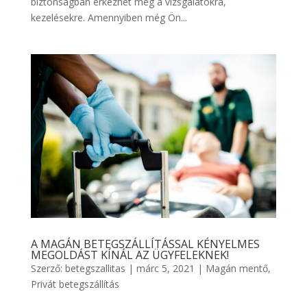
biztonságban érkezhet meg a vizsgálatokra,
kezelésekre. Amennyiben még Ön...
A MAGÁN BETEGSZÁLLÍTÁSSAL KÉNYELMES
MEGOLDÁST KÍNÁL AZ ÜGYFELEKNEK!
Szerző:
betegszallitas
|
márc 5, 2021
|
Magán mentő
,
Privát betegszállítás