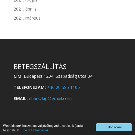
2021. április
2021. március
BETEGSZÁLLÍTÁS
CÍM:
Budapest 1204, Szabadság utca 34.
TELEFONSZÁM:
+36 20 585 1105
EMAIL:
ribarszkijf@gmail.com
Weboldalunk használatával jóváhagyod a cookie-k (sütik)
Elfogadom
használatát.
További információk